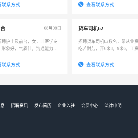
费发放劳保用品，两班倒，每月
4500。
看联系方式
查看联系方式
时发放工资，工作时间10小时
前台
08月08日
货车司机b2
所聘护士及前台，女，非医学专
招聘货车司机b2数名，带从业
，形象好，气质佳，沟通能力
吃苦耐劳，开6米8，9米6，工
试，周日休息。
看联系方式
查看联系方式
信息
招聘资讯
发布简历
企业入驻
会员中心
法律申明
们