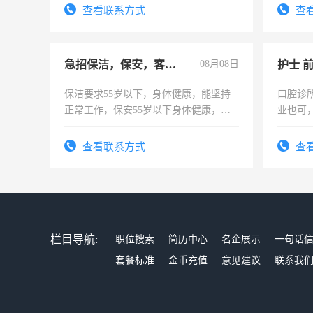
宿，免
查看联系方式
查
25号准
急招保洁，保安，客服，工程
08月08日
护士 
保洁要求55岁以下，身体健康，能坚持
口腔诊
正常工作，保安55岁以下身体健康，有
业也可
责任心形象端庄，遵纪守法，无犯罪记
强。面
录，客服要求45岁以下高中以上文化，
查看联系方式
查
懂电脑工作认真，性格开朗有良好沟通
能力，工程，懂水电维修。
栏目导航:
职位搜索
简历中心
名企展示
一句话
套餐标准
金币充值
意见建议
联系我