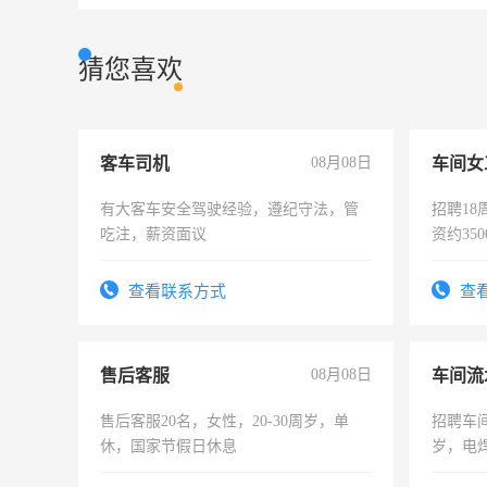
猜您喜欢
客车司机
08月08日
车间女
有大客车安全驾驶经验，遵纪守法，管
招聘18
吃注，薪资面议
资约35
险，有
查看联系方式
查
售后客服
08月08日
车间流
售后客服20名，女性，20-30周岁，单
招聘车间
休，国家节假日休息
岁，电
好。薪资