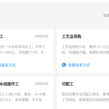
查
工
08月08日
工艺品导购
周岁一45岁的车间女工，计件工
工艺品导购10名，要求;18-35
00一5000元，试用期2个月，交五
佳，沟通能力强，有团队合作
年薪假，年底福利
上进心，有工作经验者优先！
看联系方式
查看联系方式
水线操作工
08月08日
切配工
工人(男)20名，要求：20-40周
饭店招聘专业切配工两名，要
焊工10人，身体健康，无不良嗜
工作经验，能够很好的协助厨
：4500-7000元，标准八人间住
作。包吃住，每月有公休，工资35