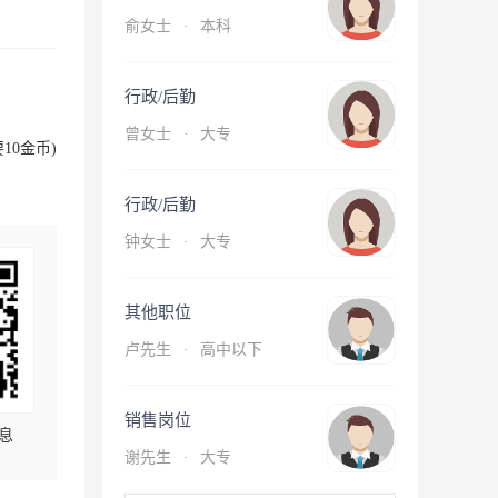
俞女士
·
本科
行政/后勤
曾女士
·
大专
10金币)
行政/后勤
钟女士
·
大专
其他职位
卢先生
·
高中以下
销售岗位
息
谢先生
·
大专